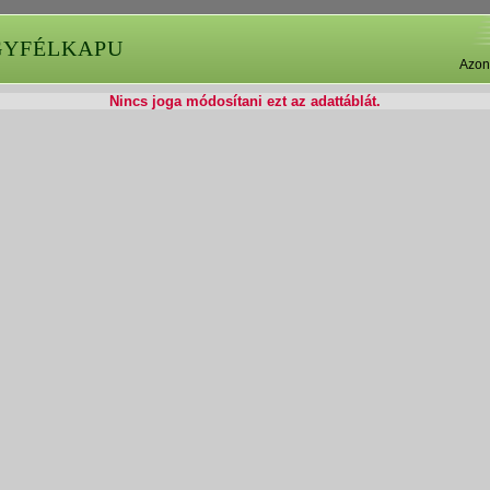
GYFÉLKAPU
Azon
Nincs joga módosítani ezt az adattáblát.