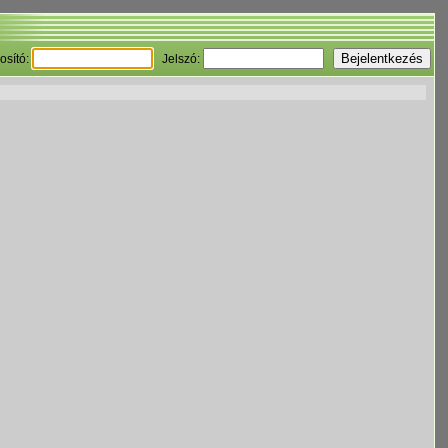
osító:
Jelszó: