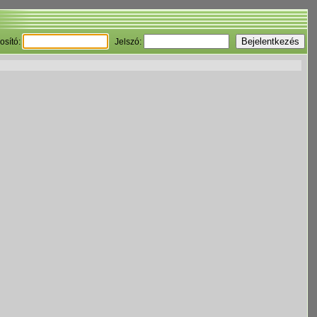
osító:
Jelszó: