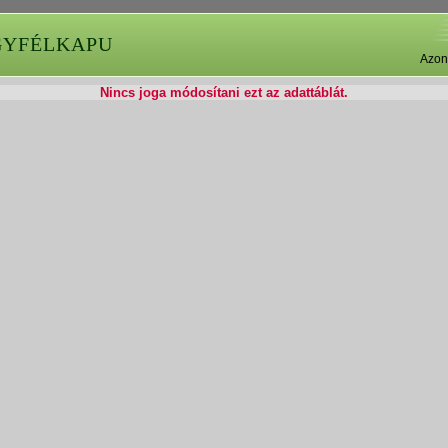
GYFÉLKAPU
Azon
Nincs joga módosítani ezt az adattáblát.