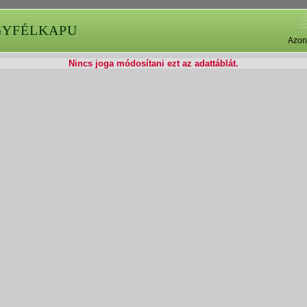
GYFÉLKAPU
Azon
Nincs joga módosítani ezt az adattáblát.