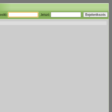
osító:
Jelszó: