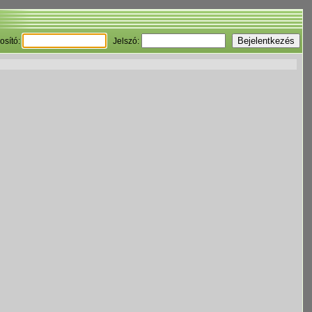
osító:
Jelszó: