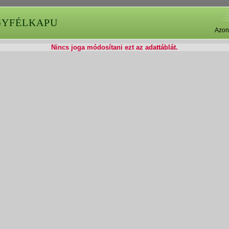
GYFÉLKAPU
Azon
Nincs joga módosítani ezt az adattáblát.