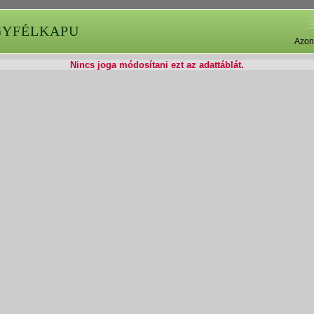
GYFÉLKAPU
Azon
Nincs joga módosítani ezt az adattáblát.