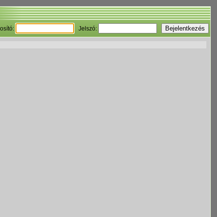
osító:
Jelszó: