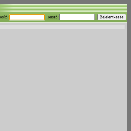
osító:
Jelszó: