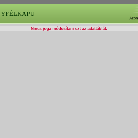
GYFÉLKAPU
Azon
Nincs joga módosítani ezt az adattáblát.